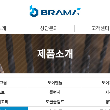
소개
상담문의
고객센터
제품소개
A그립
도어핸들
도어
노브
플런저
자
미고리
토글클램프
경