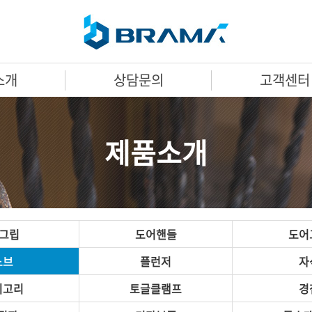
소개
상담문의
고객센터
제품소개
A그립
도어핸들
도어
노브
플런저
자
미고리
토글클램프
경