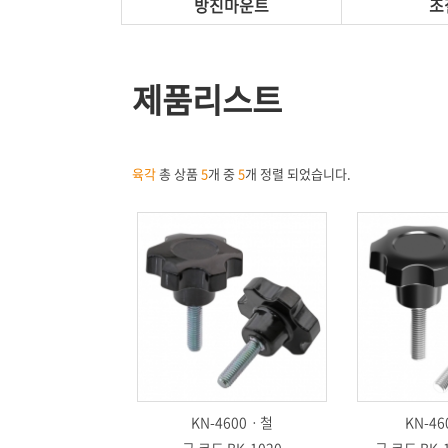
방진마운트
조
제품리스트
육각
총 상품
5
개 중
5
개 정렬 되었습니다.
KN-4600ㆍ철
KN-46