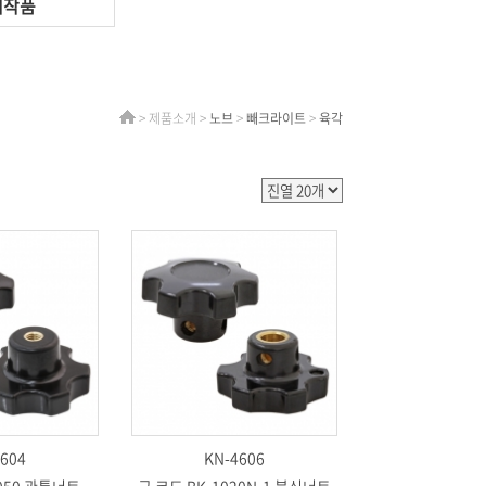
제작품
> 제품소개 >
노브
>
빼크라이트
>
육각
604
KN-4606