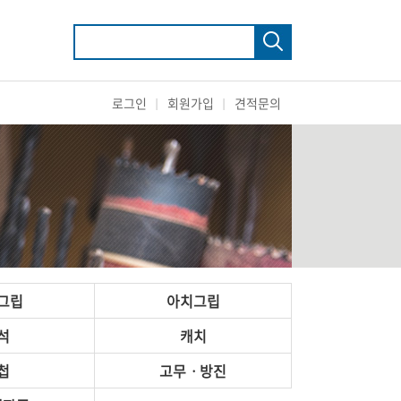
로그인
회원가입
견적문의
그립
아치그립
석
캐치
첩
고무ㆍ방진