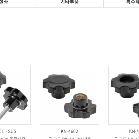
절좌
기타부품
특수
01ㆍSUS
KN-4602
KN-4