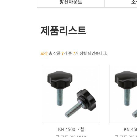
방진마운트
조
제품리스트
오각
총 상품
7
개 중
7
개 정렬 되었습니다.
KN-4500 ㆍ철
KN-45