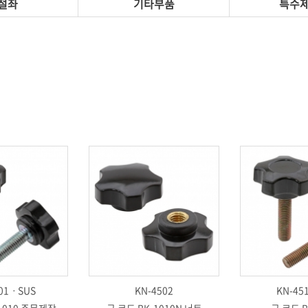
절좌
기타부품
특수
01ㆍSUS
KN-4502
KN-45