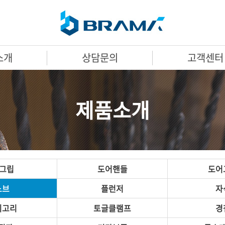
소개
상담문의
고객센터
제품소개
A그립
도어핸들
도어
노브
플런저
자
미고리
토글클램프
경