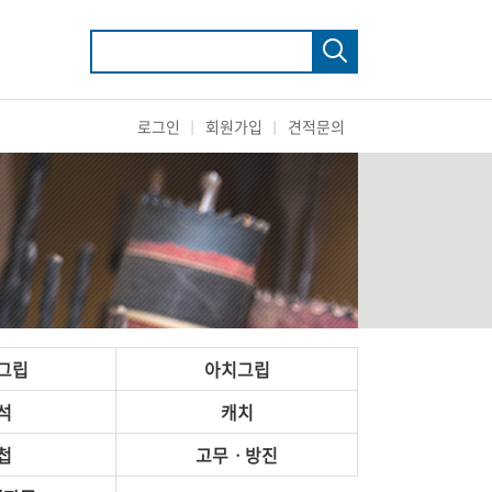
로그인
회원가입
견적문의
그립
아치그립
석
캐치
첩
고무ㆍ방진