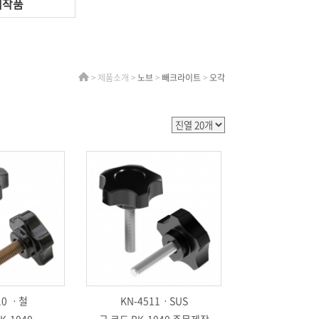
제작품
> 제품소개 >
노브
>
빼크라이트
>
오각
10 ㆍ철
KN-4511ㆍSUS