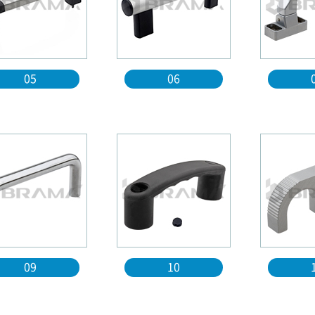
05
06
09
10