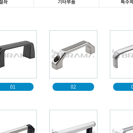
절좌
기타부품
특수
01
02