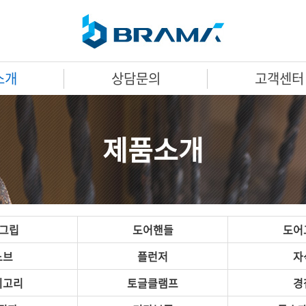
소개
상담문의
고객센터
제품소개
A그립
도어핸들
도어
노브
플런저
자
미고리
토글클램프
경