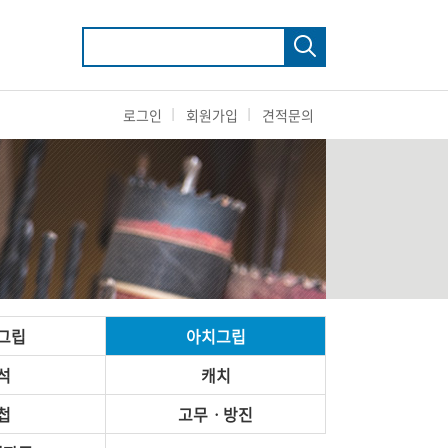
로그인
회원가입
견적문의
그립
아치그립
석
캐치
첩
고무ㆍ방진